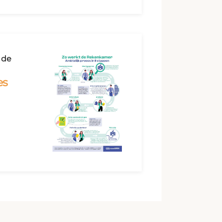
 de
es