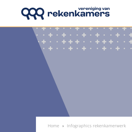
Overslaan en naar de inhoud gaan
Home
Infographics rekenkamerwerk