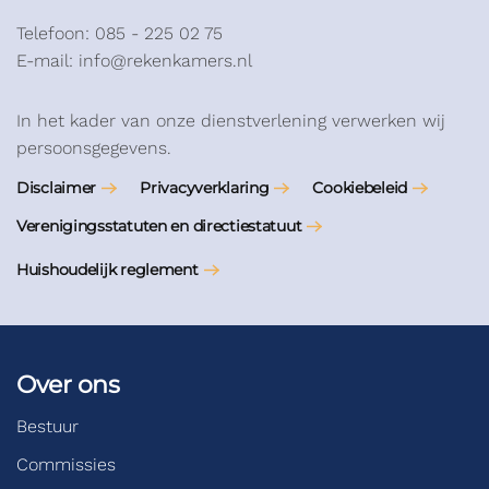
Telefoon: 085 - 225 02 75
E-mail: info@rekenkamers.nl
In het kader van onze dienstverlening verwerken wij
persoonsgegevens.
Disclaimer
Privacyverklaring
Cookiebeleid
Verenigingsstatuten en directiestatuut
Huishoudelijk reglement
Over ons
Bestuur
Commissies