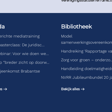
Verenigingsstatuten en direct
da
Bibliotheek
gerichte mediatraining
Model
samenwerkingsovereenko
asterclass: De juridisc…
Handreiking ‘Rapportage v
binar: Voor wie doen we…
Zorg voor groen – onderzo
 “breder zicht op doorw…
Handleiding doelmatigheid
jeenkomst Brabantse
NVRR Jubileumbundel 20 j
es
Bekijk alles