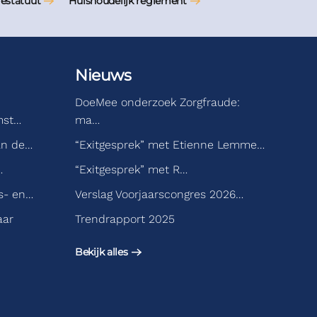
iestatuut
Huishoudelijk reglement
Nieuws
DoeMee onderzoek Zorgfraude:
mst…
ma…
an de…
“Exitgesprek” met Etienne Lemme…
…
“Exitgesprek” met R…
s- en…
Verslag Voorjaarscongres 2026…
aar
Trendrapport 2025
Bekijk alles