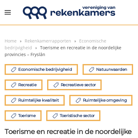
Overslaan en naar de inhoud gaan
Home
Rekenkamerrapporten
Economische
bedrijvigheid
Toerisme en recreatie in de noordelijke
provincies – Fryslân
Economische bedrijvigheid
Natuurwaarden
Recreatie
Recreatieve sector
Ruimtelijke kwaliteit
Ruimtelijke omgeving
Toerisme
Toeristische sector
Toerisme en recreatie in de noordelijke