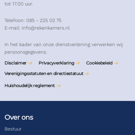
tot 17.00 uur.
Telefoon: 085 - 225 02 75
E-mail: info@rekenkamers.nl
In het kader van onze dienstverlening verwerken wij
persoonsgegevens.
Disclaimer
Privacyverklaring
Cookiebeleid
Verenigingsstatuten en directiestatuut
Huishoudelijk reglement
Over ons
Bestuur